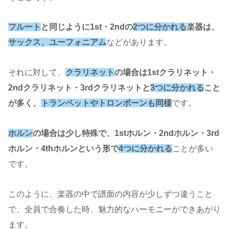
フルート
と同じように1st・2ndの
2つに分かれる
楽器は、
サックス、ユーフォニアム
などがあります。
それに対して、
クラリネット
の場合は1stクラリネット・
2ndクラリネット・3rdクラリネットと
3つに分かれる
こと
が多く、
トランペットやトロンボーンも同様
です。
ホルン
の場合は少し特殊で、1stホルン・2ndホルン・3rd
ホルン・4thホルンという形で
4つに分かれる
ことが多い
です。
このように、楽器の中で譜面の内容が少しずつ違うこと
で、全員で合奏した時、魅力的なハーモニーができあがり
ます。