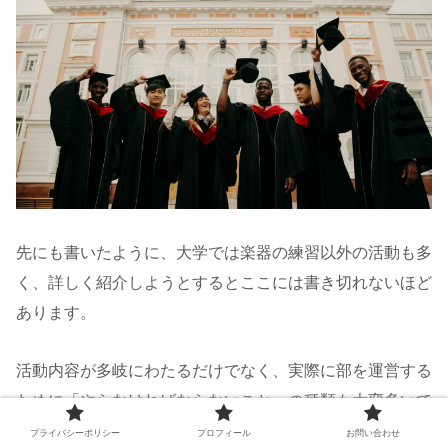
先にも書いたように、大学では楽器の練習以外の活動も多
く、詳しく紹介しようとするとここには書き切れないほど
あります。
活動内容が多岐にわたるだけでなく、実際に部を運営する
ために「やらなければならないこと」の種類も大変多いで
すが、その分、学べることも本当に多いです。
プライバシーポリシー
プロフィール
お問い合わせ